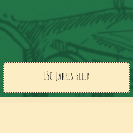
150-Jahres-Feier
Startseite
»
news
»
featured
»
Betriebsferien 14.-22.07.25
FEATURED
NEWS