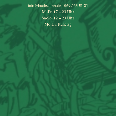
Skip
069 / 63 51 21
info@buchscheer.de
·
to
17 – 23 Uhr
Mi-Fr:
content
12 – 23 Uhr
Sa-So:
Mo-Di: Ruhetag